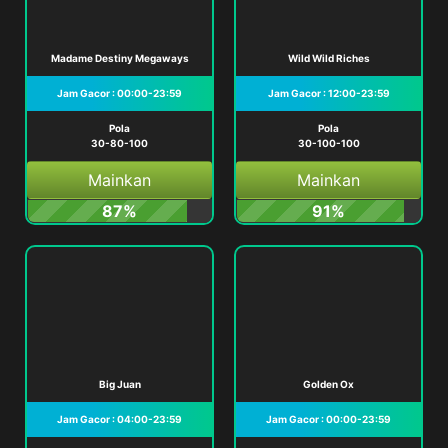
Madame Destiny Megaways
Wild Wild Riches
Jam Gacor : 00:00-23:59
Jam Gacor : 12:00-23:59
Pola
Pola
30-80-100
30-100-100
Mainkan
Mainkan
87%
91%
Big Juan
Golden Ox
Jam Gacor : 04:00-23:59
Jam Gacor : 00:00-23:59