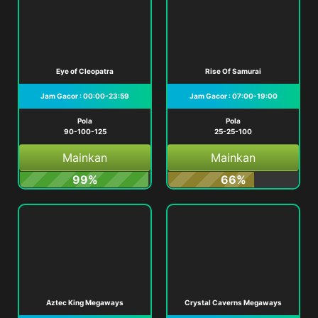
Eye of Cleopatra
Rise Of Samurai
Jam Gacor : 00:00-23:59
Jam Gacor : 07:00-19:00
Pola
Pola
90-100-125
25-25-100
Mainkan
Mainkan
99%
66%
Aztec King Megaways
Crystal Caverns Megaways