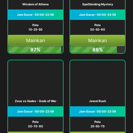
Wisdom of Athena
Spellbinding Mystery
Jam Gacor : 00:00-23:59
Jam Gacor : 00:00-23:59
Pola
Pola
10-25-50
30-50-80
Mainkan
Mainkan
97%
86%
Zeus vs Hades - Gods of War
Jewel Rush
Jam Gacor : 00:00-23:59
Jam Gacor : 00:00-23:59
Pola
Pola
30-70-90
25-50-75