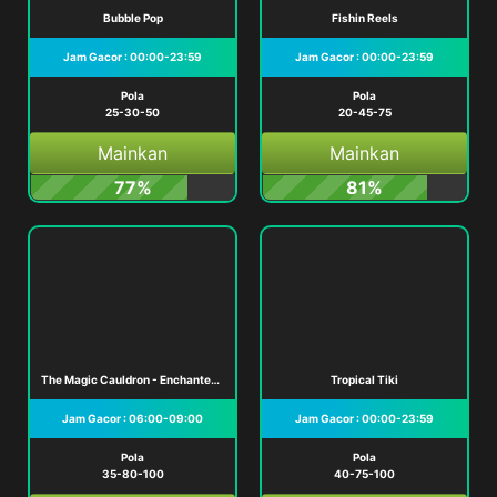
Bubble Pop
Fishin Reels
Jam Gacor : 00:00-23:59
Jam Gacor : 00:00-23:59
Pola
Pola
25-30-50
20-45-75
Mainkan
Mainkan
77%
81%
The Magic Cauldron - Enchanted Brew
Tropical Tiki
Jam Gacor : 06:00-09:00
Jam Gacor : 00:00-23:59
Pola
Pola
35-80-100
40-75-100