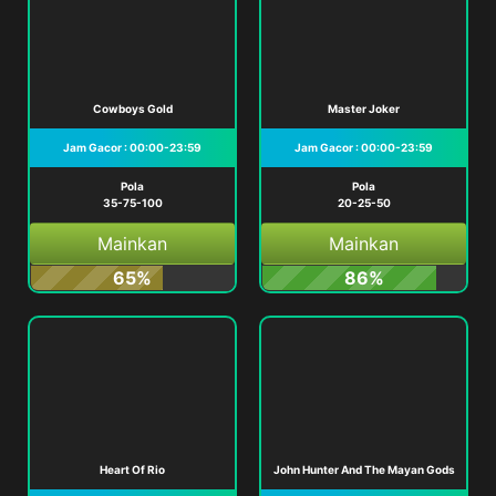
Cowboys Gold
Master Joker
Jam Gacor : 00:00-23:59
Jam Gacor : 00:00-23:59
Pola
Pola
35-75-100
20-25-50
Mainkan
Mainkan
65%
86%
Heart Of Rio
John Hunter And The Mayan Gods