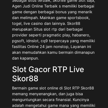
Sebagai situs terbaik, Skor88 game Slot saja,
Agen Judi Online Terbaik s memiliki berbagai
game dengan berbagai bonus yang menarik
dan melimpah. Mainkan game sportsbook,
togel, live casino dan lainnya. Skor88
merupakan Situs slot rtp dari berbagai
provider seperti pragmatic play, habanero,
pgsoft, idnslot, cq9 terpercaya yang memiliki
fasilitas Online 24 jam nonstop, Layanan ini
akan memudahkan kamu bermain dimanapun
dan kapanpun.
Slot Gacor RTP Live
Skor88
Bermain game slot online di Slot RTP Skor88
memang menyenangkan, dan juga bisa
menguntungkan secara finansial. Kuncinya
adalah mengetahui game mana yang memiliki