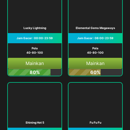
Lucky Lightning
Elemental Gems Megaways
Jam Gacor : 00:00-23:59
Jam Gacor : 06:00-23:59
Pola
Pola
40-80-100
40-80-100
Mainkan
Mainkan
80%
60%
Shining Hot 5
Fu Fu Fu