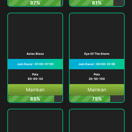
97%
81%
Aztec Blaze
Eye Of The Storm
Jam Gacor : 01:00-07:00
Jam Gacor : 00:00-23:59
Pola
Pola
80-60-30
20-50-100
Mainkan
Mainkan
85%
75%