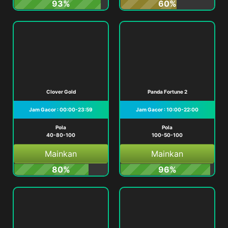
93%
60%
Clover Gold
Panda Fortune 2
Jam Gacor : 00:00-23:59
Jam Gacor : 10:00-22:00
Pola
Pola
40-80-100
100-50-100
Mainkan
Mainkan
80%
96%