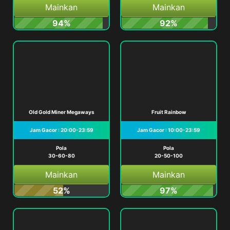
Mainkan
Mainkan
94%
92%
Old Gold Miner Megaways
Fruit Rainbow
Jam Gacor : 20:00-23:59
Jam Gacor : 10:00-23:59
Pola
Pola
30-60-80
20-50-100
Mainkan
Mainkan
52%
97%