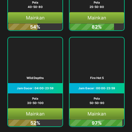
Pola
Pola
40-50-80
25-50-80
Mainkan
Mainkan
54%
82%
Wild Depths
Fire Hot 5
Jam Gacor : 04:00-23:59
Jam Gacor : 00:00-23:59
Pola
Pola
30-50-100
50-50-90
Mainkan
Mainkan
52%
97%