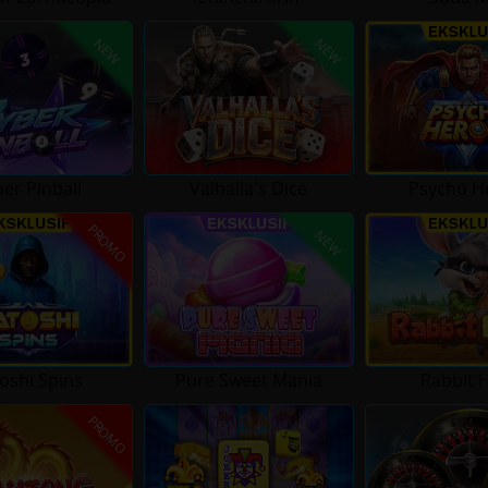
NEW
NEW
er Pinball
Valhalla's Dice
Psycho H
PROMO
NEW
oshi Spins
Pure Sweet Mania
Rabbit H
PROMO