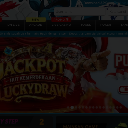
|
Download APK
Live 
NEW
PROMO
IDN LIVE
ARCADE
LIVE CASINO
TOGEL
POKER
TAN
main, Hadir dengan sistem Deposit terbaru via Virtual account (mandiri, bri, permata, 