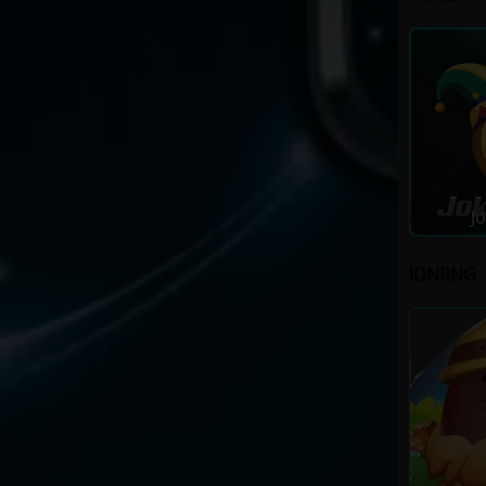
J
IDNRNG