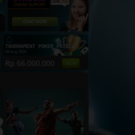
TOURNAMENT POKER PRIZES
08 Aug 2026
Rp 66.000.000
VIEW