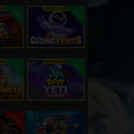
NEW
NEW
eroes
Cosmic Fruits
NEW
NEW
eist
Tipsy Yeti Megaways
PROMO