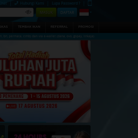
|
|
|
Chat
Hubungi Kami
Lupa Password ?
DAFTAR
GKAS
TEMBAK IKAN
REFERRAL
PROMOSI
cimb) dan via e-wallet (dana, ovo, gopay, linkaja) hanya dengan SCAN QR | NEW GAME SPO